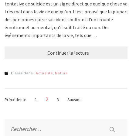
tentative de suicide est un signe direct que quelque chose va
très mal dans la vie de quelqu’un. Il est prouvé que la plupart
des personnes qui se suicident souffrent d’un trouble
émotionnel ou mental, qu’il soit traité ou non. Des
événements importants de la vie, tels que …
Continuer la lecture
Classé dans :
Actualité
,
Nature
Pagination
Page
2
Page
Page
Précédente
1
3
Suivant
des
publications
Rechercher :