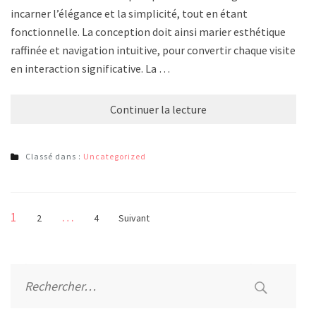
incarner l’élégance et la simplicité, tout en étant
fonctionnelle. La conception doit ainsi marier esthétique
raffinée et navigation intuitive, pour convertir chaque visite
en interaction significative. La …
Continuer la lecture
Classé dans :
Uncategorized
Pagination
Page
1
…
Page
Page
2
4
Suivant
des
publications
Rechercher :