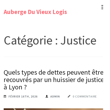
Aller
Auberge Du Vieux Logis
au
contenu
(Pressez
Entrée)
Catégorie :
Justice
Quels types de dettes peuvent être
recouvrés par un huissier de justice
à Lyon ?
FÉVRIER 16TH, 2026
ADMIN
0 COMMENTAIRE