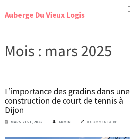
Aller
Auberge Du Vieux Logis
au
contenu
(Pressez
Entrée)
Mois :
mars 2025
L’importance des gradins dans une
construction de court de tennis à
Dijon
MARS 21ST, 2025
ADMIN
0 COMMENTAIRE