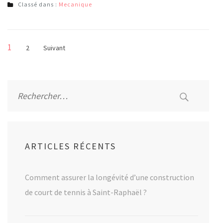
Classé dans :
Mecanique
Pagination
Page
1
Page
2
Suivant
des
publications
Rechercher :
ARTICLES RÉCENTS
Comment assurer la longévité d’une construction
de court de tennis à Saint-Raphaël ?