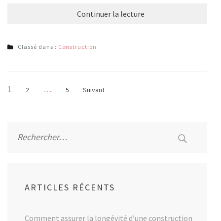
Continuer la lecture
Classé dans :
Construction
Pagination
Page
1
…
Page
Page
2
5
Suivant
des
publications
Rechercher :
ARTICLES RÉCENTS
Comment assurer la longévité d’une construction