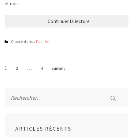
et une …
Continuer la lecture
Classé dans :
Fashion
Pagination
Page
1
…
Page
Page
2
4
Suivant
des
publications
Rechercher :
ARTICLES RÉCENTS