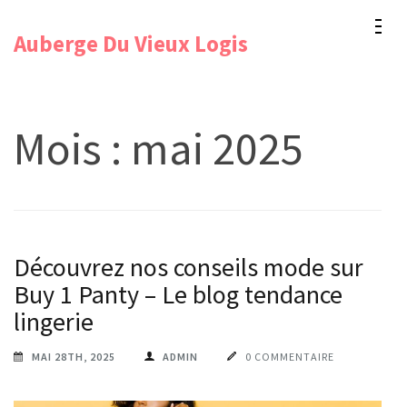
Aller
Auberge Du Vieux Logis
au
contenu
(Pressez
Entrée)
Mois :
mai 2025
Découvrez nos conseils mode sur
Buy 1 Panty – Le blog tendance
lingerie
MAI 28TH, 2025
ADMIN
0 COMMENTAIRE