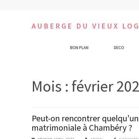
Aller
au
contenu
AUBERGE DU VIEUX LOG
(Pressez
Entrée)
BON PLAN
DECO
Mois :
février 20
Peut-on rencontrer quelqu’un
matrimoniale à Chambéry ?