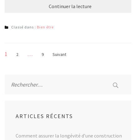
Continuer la lecture
Classé dans :
Bien étre
Pagination
Page
1
…
Page
Page
2
9
Suivant
des
publications
Rechercher :
ARTICLES RÉCENTS
Comment assurer la longévité d’une construction