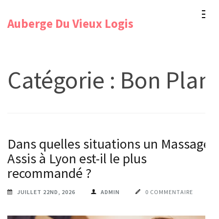
Aller
Auberge Du Vieux Logis
au
contenu
(Pressez
Entrée)
Catégorie :
Bon Plan
Dans quelles situations un Massage
Assis à Lyon est-il le plus
recommandé ?
JUILLET 22ND, 2026
ADMIN
0 COMMENTAIRE