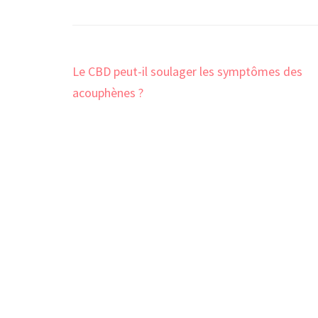
Navigation
Le CBD peut-il soulager les symptômes des
de
acouphènes ?
l’article