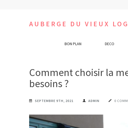
Aller
au
contenu
AUBERGE DU VIEUX LOG
(Pressez
Entrée)
BON PLAN
DECO
Comment choisir la mei
besoins ?
SEPTEMBRE 9TH, 2021
ADMIN
0 COMM