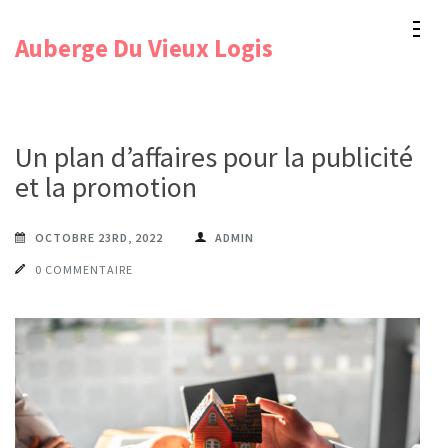
Aller
Auberge Du Vieux Logis
au
contenu
(Pressez
Entrée)
Un plan d’affaires pour la publicité
et la promotion
OCTOBRE 23RD, 2022
ADMIN
0 COMMENTAIRE