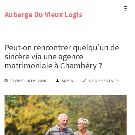
Aller
Auberge Du Vieux Logis
au
contenu
(Pressez
Entrée)
Peut-on rencontrer quelqu’un de
sincère via une agence
matrimoniale à Chambéry ?
FÉVRIER 16TH, 2026
ADMIN
0 COMMENTAIRE