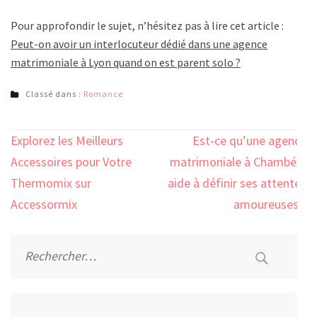
Pour approfondir le sujet, n’hésitez pas à lire cet article :
Peut-on avoir un interlocuteur dédié dans une agence
matrimoniale à Lyon quand on est parent solo ?
Classé dans :
Romance
Navigation
Explorez les Meilleurs
Est-ce qu’une agence
de
Accessoires pour Votre
matrimoniale à Chambéry
l’article
Thermomix sur
aide à définir ses attentes
Accessormix
amoureuses ?
Rechercher :