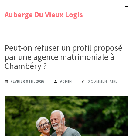
Aller
Auberge Du Vieux Logis
au
contenu
(Pressez
Entrée)
Peut-on refuser un profil proposé
par une agence matrimoniale à
Chambéry ?
FÉVRIER 9TH, 2026
ADMIN
0 COMMENTAIRE