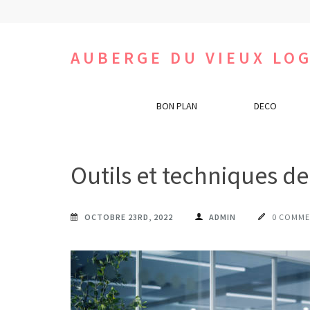
Aller
au
contenu
AUBERGE DU VIEUX LOG
(Pressez
Entrée)
BON PLAN
DECO
Outils et techniques d
OCTOBRE 23RD, 2022
ADMIN
0 COMME