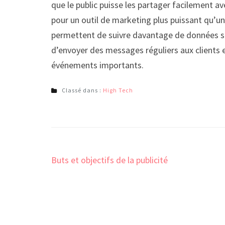
que le public puisse les partager facilement a
pour un outil de marketing plus puissant qu’u
permettent de suivre davantage de données sur
d’envoyer des messages réguliers aux clients
événements importants.
Classé dans :
High Tech
Navigation
Buts et objectifs de la publicité
de
l’article