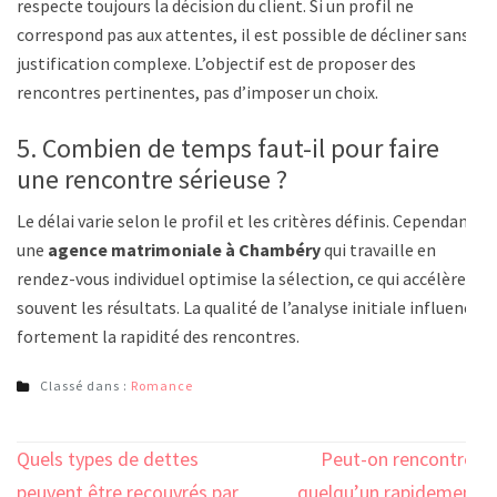
respecte toujours la décision du client. Si un profil ne
correspond pas aux attentes, il est possible de décliner sans
justification complexe. L’objectif est de proposer des
rencontres pertinentes, pas d’imposer un choix.
5. Combien de temps faut-il pour faire
une rencontre sérieuse ?
Le délai varie selon le profil et les critères définis. Cependant,
une
agence matrimoniale à Chambéry
qui travaille en
rendez-vous individuel optimise la sélection, ce qui accélère
souvent les résultats. La qualité de l’analyse initiale influence
fortement la rapidité des rencontres.
Classé dans :
Romance
Navigation
Quels types de dettes
Peut-on rencontrer
de
peuvent être recouvrés par
quelqu’un rapidement