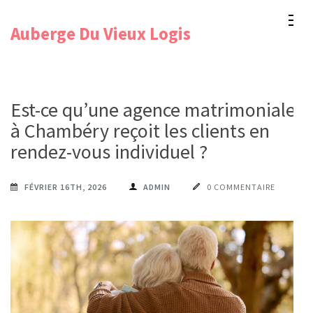
Aller
Auberge Du Vieux Logis
au
contenu
(Pressez
Entrée)
Est-ce qu’une agence matrimoniale
à Chambéry reçoit les clients en
rendez-vous individuel ?
FÉVRIER 16TH, 2026
ADMIN
0 COMMENTAIRE