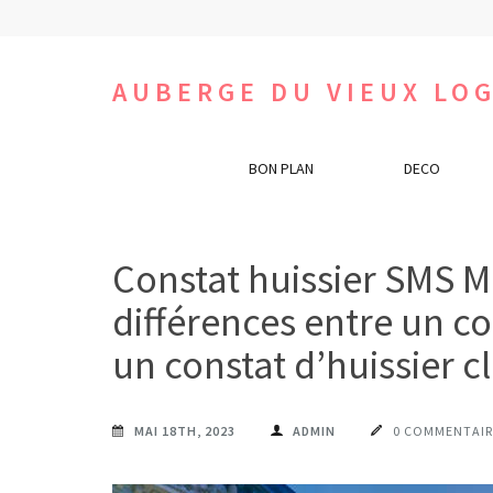
Aller
au
contenu
AUBERGE DU VIEUX LOG
(Pressez
Entrée)
BON PLAN
DECO
Constat huissier SMS Mo
différences entre un co
un constat d’huissier c
MAI 18TH, 2023
ADMIN
0 COMMENTAIR