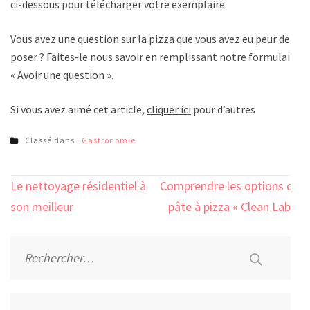
ci-dessous pour télécharger votre exemplaire.
Vous avez une question sur la pizza que vous avez eu peur de
poser ? Faites-le nous savoir en remplissant notre formulaire
« Avoir une question ».
Si vous avez aimé cet article,
cliquer ici
pour d’autres
Classé dans :
Gastronomie
Navigation
Le nettoyage résidentiel à
Comprendre les options de
de
son meilleur
pâte à pizza « Clean Label
l’article
Rechercher :