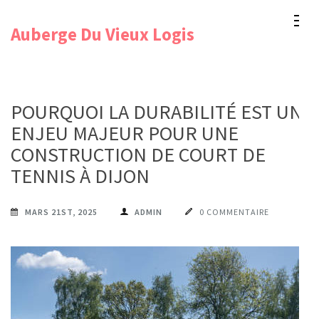
Aller
Auberge Du Vieux Logis
au
contenu
(Pressez
Entrée)
POURQUOI LA DURABILITÉ EST UN
ENJEU MAJEUR POUR UNE
CONSTRUCTION DE COURT DE
TENNIS À DIJON
MARS 21ST, 2025
ADMIN
0 COMMENTAIRE