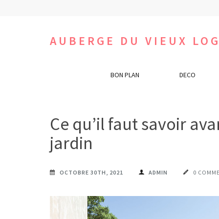
Aller
au
contenu
AUBERGE DU VIEUX LOG
(Pressez
Entrée)
BON PLAN
DECO
Ce qu’il faut savoir av
jardin
OCTOBRE 30TH, 2021
ADMIN
0 COMME