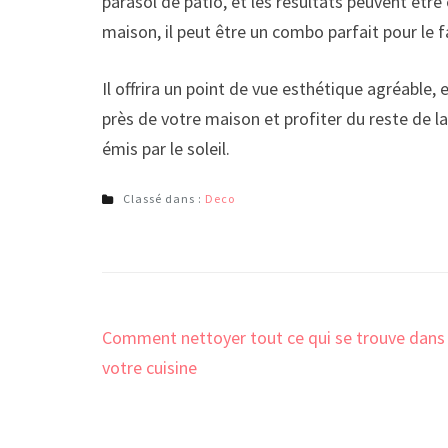
parasol de patio, et les résultats peuvent être
maison, il peut être un combo parfait pour le f
Il offrira un point de vue esthétique agréable
près de votre maison et profiter du reste de l
émis par le soleil.
Classé dans :
Deco
Navigation
Comment nettoyer tout ce qui se trouve dans
de
votre cuisine
l’article