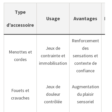
Type
Usage
Avantages
Pré
d’accessoire
Renforcement
Ut
Jeux de
des
cor
Menottes et
contrainte et
sensations et
cordes
immobilisation
contexte de
su
confiance
c
Re
Jeux de
Augmentation
Fouets et
douleur
du plaisir
cravaches
ma
contrôlée
sensoriel