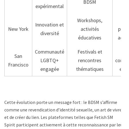
BDSM
expérimental
inc
Workshops,
B
Innovation et
New York
activités
posit
diversité
éducatives
acces
Communauté
Festivals et
Foc
San
LGBTQ+
rencontres
conse
Francisco
engagée
thématiques
et s
Cette évolution porte un message fort : le BDSM s’affirme
comme une revendication d’identité sexuelle, un art de vivre
et de créer du lien. Les plateformes telles que Fetish SM
Spirit participent activement à cette reconnaissance par leur